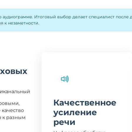
 аудиограмме. Итоговый выбор делает специалист после ди
я к незаметности.
уховых
триканальный
Качественное
фровыми,
усиление
 качество
ю к разным
речи