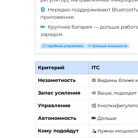
Нередко поддерживают Bluetooth
приложения.
Крупнее батарея — дольше работ
зарядом.
Удобнее управлять
Больше мощности
Критерий
ITC
Незаметность
Видимы ближе к 
Запас усиления
Выше, подходит д
Управление
Кнопки/регулято
Автономность
Дольше
Кому подойдут
Нужны мощность