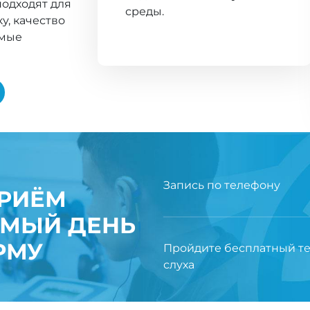
одходят для
среды.
у, качество
имые
Запись по телефону
ПРИЁМ
ЕМЫЙ ДЕНЬ
РМУ
Пройдите бесплатный те
слуха