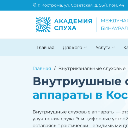
г. Кострома, ул. Советская, д. 56/1, пом. 44
Главная
Для кого
Услуги
К
Главная
Внутриканальные слуховые
Внутриушные 
аппараты в Ко
Внутриушные слуховые аппараты — эт
улучшения слуха. Эти цифровые устрой
оставаясь практически невидимыми дл