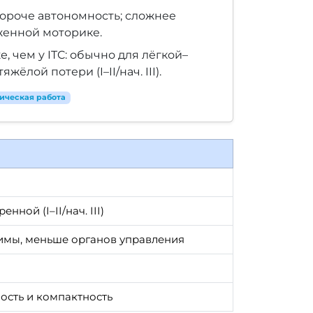
ороче автономность; сложнее
женной моторике.
, чем у ITC: обычно для лёгкой–
ёлой потери (I–II/нач. III).
ическая работа
нной (I–II/нач. III)
имы, меньше органов управления
сть и компактность