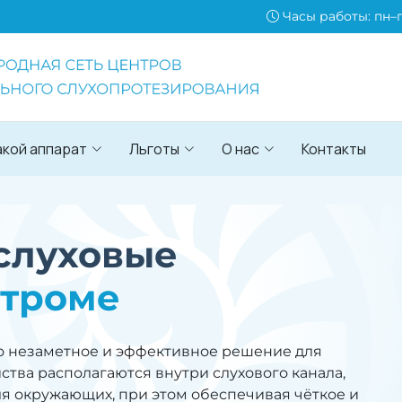
Часы работы: пн–пт
акой аппарат
Льготы
О нас
Контакты
слуховые
строме
о незаметное и эффективное решение для
ства располагаются внутри слухового канала,
я окружающих, при этом обеспечивая чёткое и