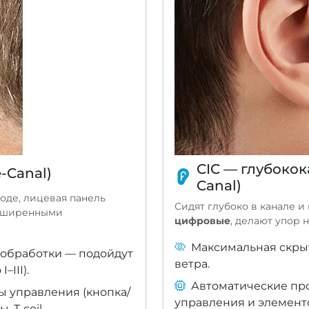
CIC — глубокок
-Canal)
Canal)
оде, лицевая панель
Сидят глубоко в канале и
асширенными
цифровые
, делают упор 
Максимальная скрыт
 обработки — подойдут
ветра.
–III).
Автоматические пр
 управления (кнопка/
управления и элементо
 T-coil.