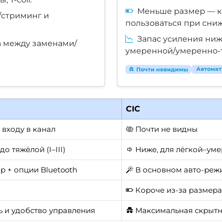
Меньше размер — к
/стриминг и
пользоваться при сни
Запас усиления ниже
а между заменами/
умеренной/умеренно-тяж
Автомат
Почти невидимы
CIC
входу в канал
Почти не видны
о тяжёлой (I–III)
Ниже, для лёгкой–умере
р + опции Bluetooth
В основном авто-реж
Короче из-за размера
 и удобство управления
Максимальная скрытно