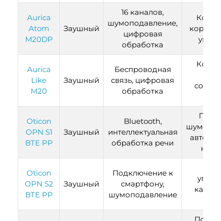
16 каналов,
Aurica
Компа
шумоподавление,
Atom
Заушный
корпус,
цифровая
M20DP
управ
обработка
Комфо
Aurica
Беспроводная
ноше
Like
Заушный
связь, цифровая
совре
M20
обработка
диз
Подд
Oticon
Bluetooth,
шумопод
OPN S1
Заушный
интеллектуальная
автомат
BTE PP
обработка речи
наст
Удо
Oticon
Подключение к
управ
OPN S2
Заушный
смартфону,
качест
BTE PP
шумоподавление
звуч
Подход