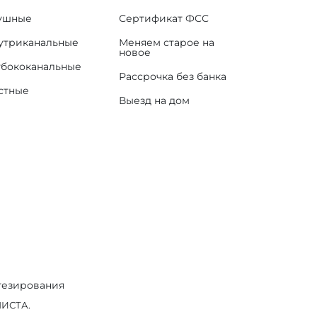
ушные
Сертификат ФСС
утриканальные
Меняем старое на
новое
убококанальные
Рассрочка без банка
стные
Выезд на дом
тезирования
ИСТА.