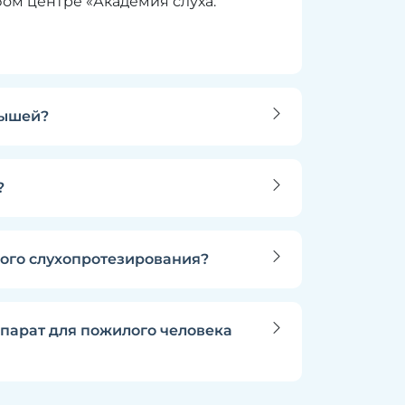
бом центре «Академия слуха:
дышей?
?
ого слухопротезирования?
парат для пожилого человека