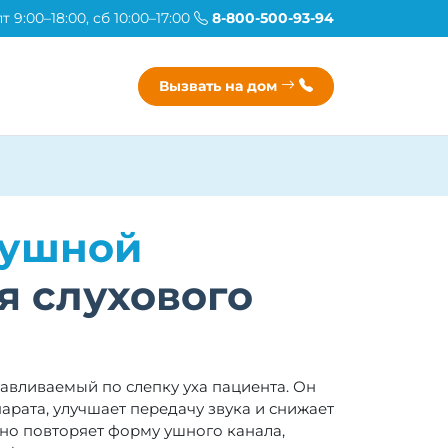
 9:00–18:00, сб 10:00–17:00
8-800-500-93-94
Вызвать на дом
 ушной
я слухового
авливаемый по слепку уха пациента. Он
рата, улучшает передачу звука и снижает
чно повторяет форму ушного канала,