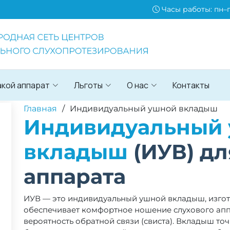
Часы работы: пн–пт
акой аппарат
Льготы
О нас
Контакты
Главная
Индивидуальный ушной вкладыш
Индивидуальный
вкладыш
(ИУВ) дл
аппарата
ИУВ — это индивидуальный ушной вкладыш, изгот
обеспечивает комфортное ношение слухового аппа
вероятность обратной связи (свиста). Вкладыш то